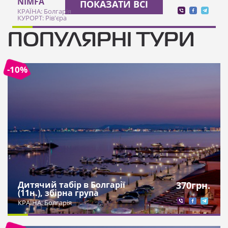
NIMFA
ПОКАЗАТИ ВСІ
КРАЇНА: Болгарія
КУРОРТ: Рів'єра
ПОПУЛЯРНІ ТУРИ
-10%
Дитячий табір в Болгарії
370
грн.
(11н.), збірна група
КРАЇНА: Болгарія