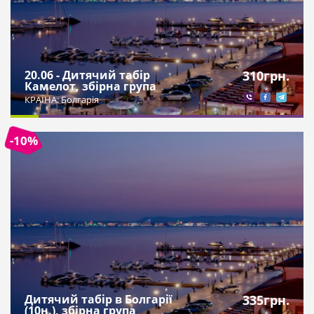
20.06 - Дитячий табір
310
грн.
Камелот, збірна група
КРАЇНА: Болгарія
-10%
Дитячий табір в Болгарії
335
грн.
(10н.), збірна група