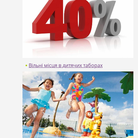
Helios Spa 4*
Doubletree By Hilton
5*
Ціни в онлайні.
Вільні місця в дитячих таборах
Serdika
22.06 (11 ночей в таборі) - вартість 298
євро (діти до 16 років);
13.07 (11 ночей в таборі) - вартість 298
євро (діти до 16 років) - група закрита;
31.07 (10 ночей в таборі) - вартість 280
євро (діти до 16 років);