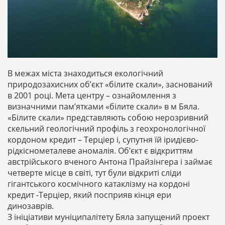
В межах міста знаходиться екологічний
природозахисних об’єкт «білите скали», заснований
в 2001 році. Мета центру – ознайомлення з
визначними пам’ятками «білите скали» в м Бяла.
«Білите скали» представляють собою нерозривний
скельний геологічний профіль
з геохронологічної
кордоном кредит – Терціер і, супутня їй іридієво-
рідкіснометалеве аномалія. Об’єкт є відкриттям
австрійського вченого Антона Прайзінгера і займає
четверте місце в світі, тут були відкриті сліди
гігантського космічного катаклізму на кордоні
кредит -Терціер, який посприяв кінця ери
динозаврів.
З ініціативи муніципалітету Бяла запущений проект