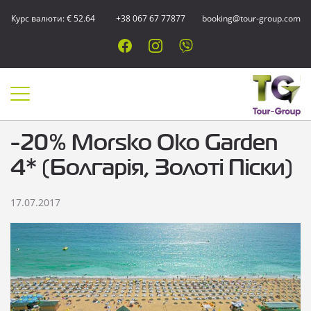
Курс валюти: € 52.64
+38 067 67 77877
booking@tour-group.com
-20% Morsko Oko Garden
4* (Болгарія, Золоті Піски)
17.07.2017