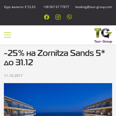
Курс валюти: € 52.63
+38 067 67 77877
booking@tour-group.com
-25% на Zornitza Sands 5*
до 31.12
11.10.2017