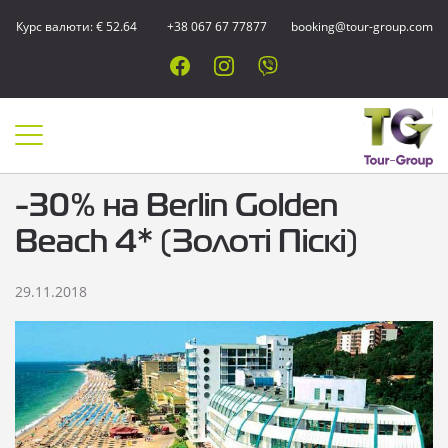
Курс валюти: € 52.64
+38 067 67 77877
booking@tour-group.com
-30% на Berlin Golden
Beach 4* (Золоті Піскі)
29.11.2018