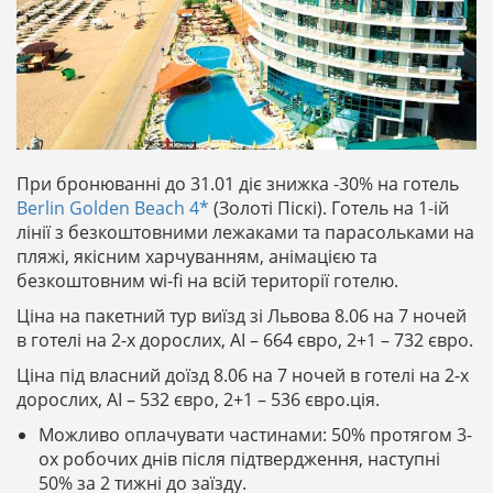
При бронюванні до 31.01 діє знижка -30% на готель
Berlin Golden Beach 4*
(Золоті Піскі). Готель на 1-ій
лінії з безкоштовними лежаками та парасольками на
пляжі, якісним харчуванням, анімацією та
безкоштовним wi-fi на всій території готелю.
Ціна на пакетний тур виїзд зі Львова 8.06 на 7 ночей
в готелі на 2-х дорослих, AI – 664 євро, 2+1 – 732 євро.
Ціна під власний доїзд 8.06 на 7 ночей в готелі на 2-х
дорослих, AI – 532 євро, 2+1 – 536 євро.ція.
Можливо оплачувати частинами: 50% протягом 3-
ох робочих днів після підтвердження, наступні
50% за 2 тижні до заїзду.