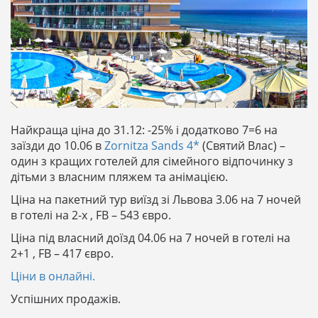
Найкраща ціна до 31.12: -25% і додатково 7=6 на
заїзди до 10.06 в
Zornitza Sands 4*
(Святий Влас) –
один з кращих готелей для сімейного відпочинку з
дітьми з власним пляжем та анімацією. ⠀
Ціна на пакетний тур виїзд зі Львова 3.06 на 7 ночей
в готелі на 2-х , FB – 543 євро.
Ціна під власний доїзд 04.06 на 7 ночей в готелі на
2+1 , FB – 417 євро.
Ціни в онлайні.
Успішних продажів.