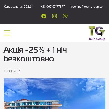
Курс валюти: € 52.64
+38 067 67 77877
booking@tour-group.com
Акція -25% + 1 ніч
безкоштовно
15.11.2019