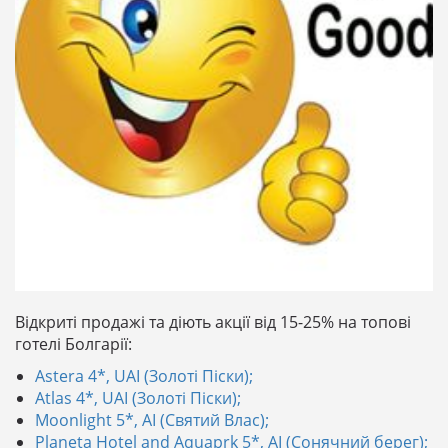
Відкриті продажі та діють акції від 15-25% на топові
готелі Болгарії:
Astera 4*, UAI (Золоті Піски);
Atlas 4*, UAI (Золоті Піски);
Moonlight 5*, AI (Святий Влас);
Planeta Hotel and Aquaprk 5*, AI (Сонячний берег);