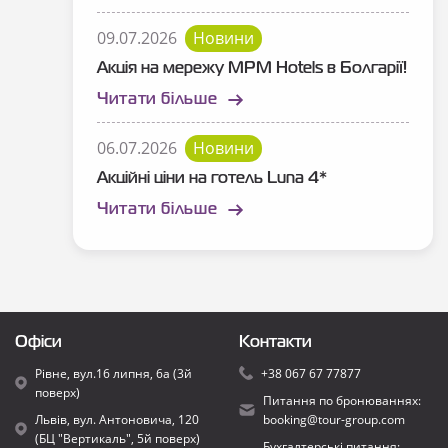
09.07.2026
Новини
Акція на мережу MPM Hotels в Болгарії!
Читати більше
06.07.2026
Новини
Акційні ціни на готель Luna 4*
Читати більше
Офіси
Контакти
Рівне, вул.16 липня, 6а (3й
+38 067 67 77877
поверх)
Питання по бронюваннях:
Львів, вул. Антоновича, 120
booking@tour-group.com
(БЦ "Вертикаль", 5й поверх)
Бухгалтерські питання: