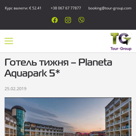
Курс валюти: € 52.41
+38 067 67 77877
booking@tour-group.com
Готель тижня – Planeta
Aquapark 5*
25.02.2019