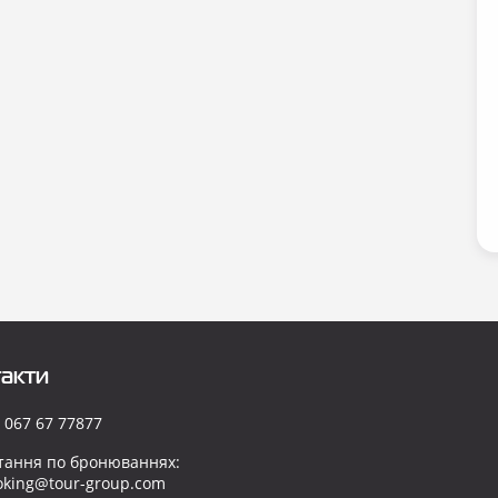
акти
 067 67 77877
тання по бронюваннях:
oking@tour-group.com