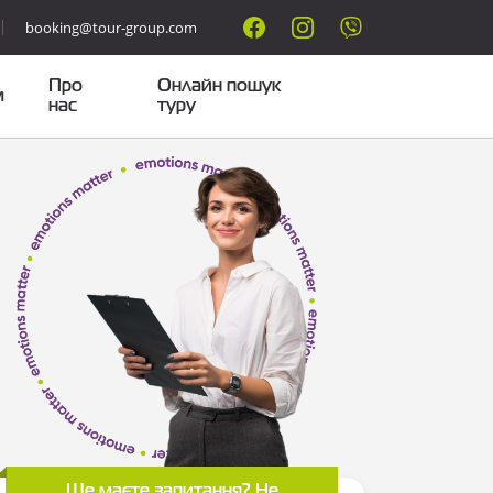
booking@tour-group.com
Про
Онлайн пошук
м
нас
туру
Ще маєте запитання? Не