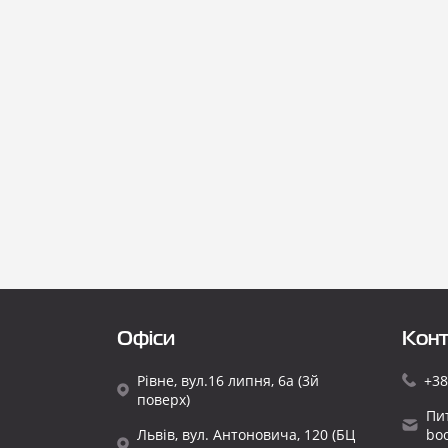
Офіси
Конт
Рівне, вул.16 липня, 6а (3й
+38
поверх)
Пи
Львів, вул. Антоновича, 120 (БЦ
bo