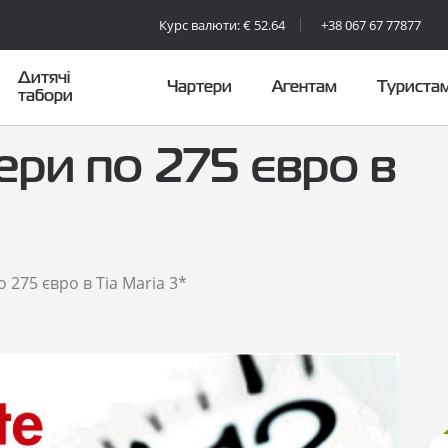
Курс валюти: € 52.64
+38 067 67 77877
Дитячі
Чартери
Агентам
Туриста
табори
ери по 275 євро в
 275 євро в Tia Maria 3*