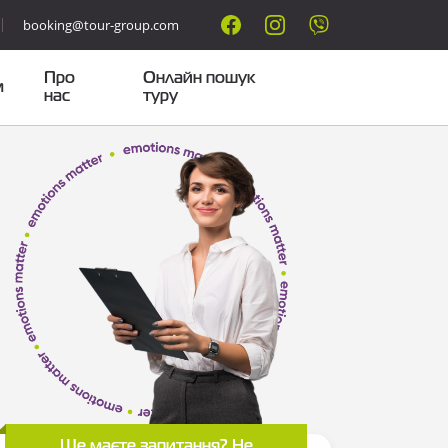
booking@tour-group.com
Про
Онлайн пошук
м
нас
туру
Ще маєте запитання? Не