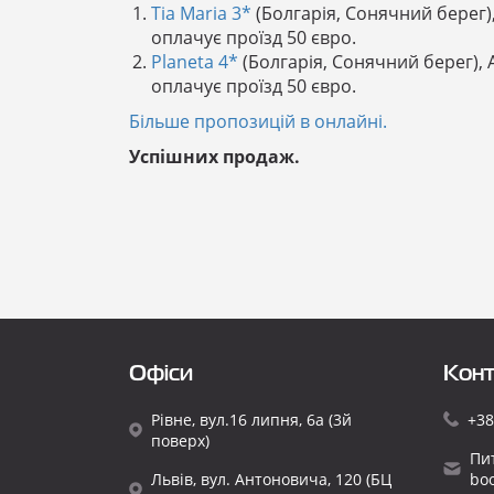
Tia Maria 3*
(Болгарія, Сонячний берег), 
оплачує проїзд 50 євро.
Planeta 4*
(Болгарія, Сонячний берег), АІ
оплачує проїзд 50 євро.
Більше пропозицій в онлайні.
Успішних продаж.
Офіси
Конт
Рівне, вул.16 липня, 6а (3й
+38
поверх)
Пи
Львів, вул. Антоновича, 120 (БЦ
bo