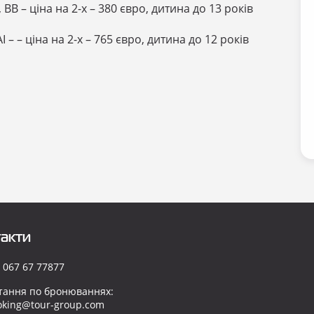
ВВ – ціна на 2-х – 380 євро, дитина до 13 років
 – – ціна на 2-х – 765 євро, дитина до 12 років
акти
 067 67 77877
тання по бронюваннях:
oking@tour-group.com