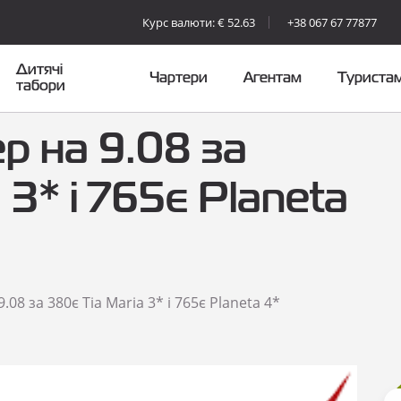
Курс валюти: € 52.63
+38 067 67 77877
Дитячі
Чартери
Агентам
Туриста
табори
р на 9.08 за
 3* і 765є Planeta
08 за 380є Tia Maria 3* і 765є Planeta 4*