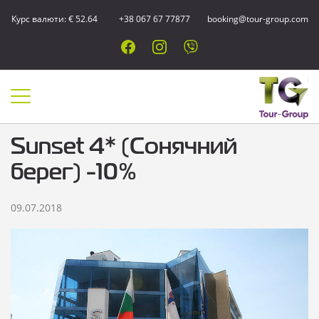
Курс валюти: € 52.64
+38 067 67 77877
booking@tour-group.com
Sunset 4* (Сонячний
берег) -10%
09.07.2018