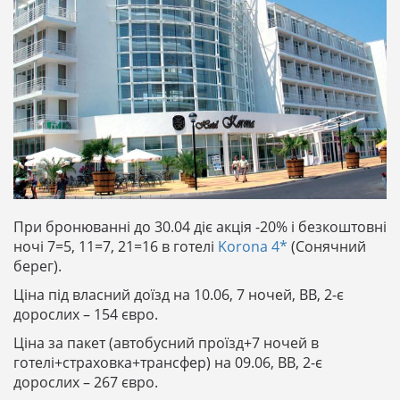
При бронюванні до 30.04 діє акція -20% і безкоштовні
ночі 7=5, 11=7, 21=16 в готелі
Korona 4*
(Сонячний
берег).
Ціна під власний доїзд на 10.06, 7 ночей, BB, 2-є
дорослих – 154 євро.
Ціна за пакет (автобусний проїзд+7 ночей в
готелі+страховка+трансфер) на 09.06, BB, 2-є
дорослих – 267 євро.