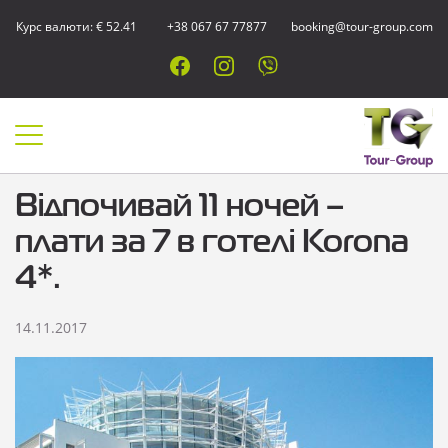
Курс валюти: € 52.41
+38 067 67 77877
booking@tour-group.com
Відпочивай 11 ночей –
плати за 7 в готелі Korona
4*.
14.11.2017