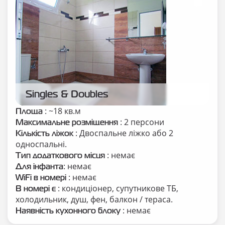
Singles & Doubles
: ~18 кв.м
Площа
: 2 персони
Максимальне розміщення
: Двоспальне ліжко або 2
Кількість ліжок
односпальні.
: немає
Тип додаткового місця
: немає
Для інфанта
: немає
WiFi в номері
: кондиціонер, супутникове ТБ,
В номері є
холодильник, душ, фен, балкон / тераса.
: немає
Наявність кухонного блоку