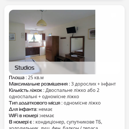
Studios
: 25 кв.м
Площа
: 3 дорослих + інфант
Максимальне розміщення
: Двоспальне ліжко або 2
Кількість ліжок
односпальні + одномісне ліжко
: одномісне ліжко
Тип додаткового місця
: немає
Для інфанта
:немає
WiFi в номері
: кондиціонер, супутникове ТБ,
В номері є
холодильник, душ, фен, балкон / тераса.