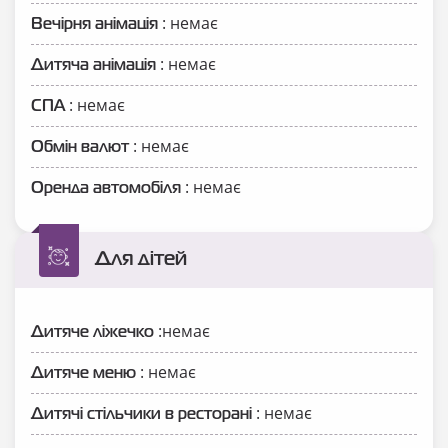
: немає
Вечірня анімація
: немає
Дитяча анімація
: немає
СПА
: немає
Обмін валют
: немає
Оренда автомобіля
Для дітей
:немає
Дитяче ліжечко
: немає
Дитяче меню
: немає
Дитячі стільчики в ресторані