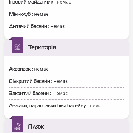
: немає
Ігровий майданчик
: немає
Міні-клуб
: немає
Дитячий басейн
Територія
: немає
Аквапарк
: немає
Відкритий басейн
: немає
Закритий басейн
: немає
Лежаки, парасольки біля басейну
Пляж