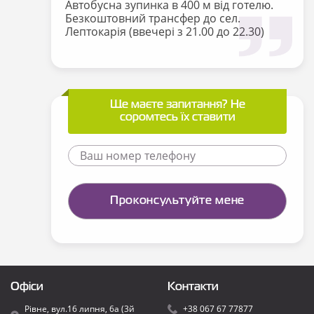
Автобусна зупинка в 400 м від готелю.
Безкоштовний трансфер до сел.
Лептокарія (ввечері з 21.00 до 22.30)
Ще маєте запитання? Не
соромтесь їх ставити
Офіси
Контакти
Рівне, вул.16 липня, 6а (3й
+38 067 67 77877