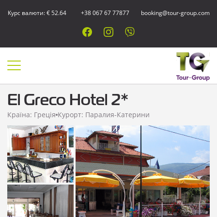
Курс валюти: € 52.64
+38 067 67 77877
booking@tour-group.com
El Greco Hotel 2*
Країна: Греція
Курорт: Паралия-Катерини
Показати всі
фотографії