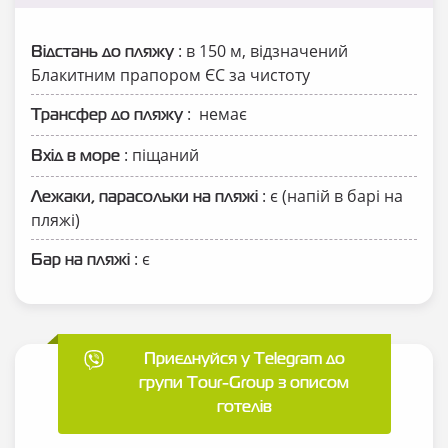
: в 150 м, відзначений
Відстань до пляжу
Блакитним прапором ЄС за чистоту
: немає
Трансфер до пляжу
: піщаний
Вхід в море
: є (напій в барі на
Лежаки, парасольки на пляжі
пляжі)
: є
Бар на пляжі
Приєднуйся у Telegram до
групи Tour-Group з описом
готелів