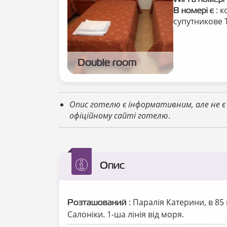
WiFi в номері
: к
В номері є
супутникове Т
Double room
Опис готелю є інформативним, але не є
офіційному сайті готелю
.
Опис
: Паралія Катерини, в 85 
Розташований
Салоніки. 1-ша лінія від моря.