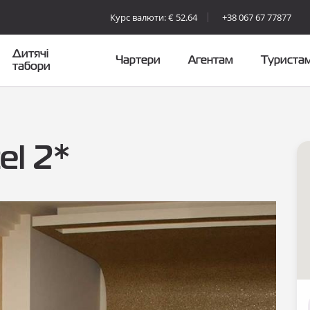
Курс валюти: € 52.64
+38 067 67 77877
Дитячі
Чартери
Агентам
Туриста
табори
el 2*