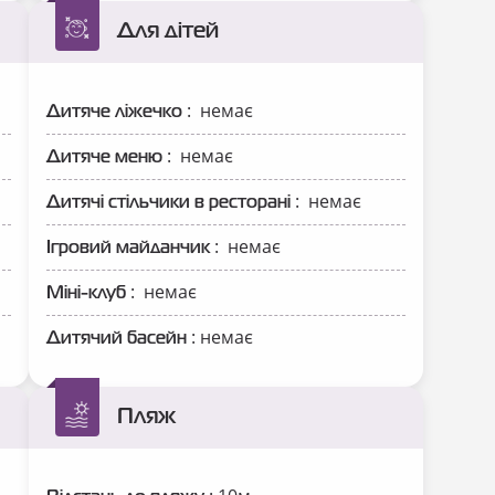
Для дітей
: немає
Дитяче ліжечко
: немає
Дитяче меню
: немає
Дитячі стільчики в ресторані
: немає
Ігровий майданчик
: немає
Міні-клуб
: немає
Дитячий басейн
Пляж