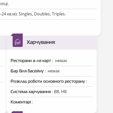
році.
24 кв.м): Singles, Doubles, Triples.
Харчування
: немає
Ресторани а-ля карт
: немає
Бар біля басейну
:
Розклад роботи основного ресторану
: ВВ, НВ
Система харчування
:
Коментарі