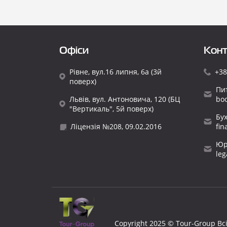
Офіси
Конт
Рівне, вул.16 липня, 6а (3й
+38
поверх)
Пи
Львів, вул. Антоновича, 120 (БЦ
bo
"Вертикаль", 5й поверх)
Бу
Ліцензія №208, 09.02.2016
fi
Юр
le
Copyright 2025 © Tour-Group Вс