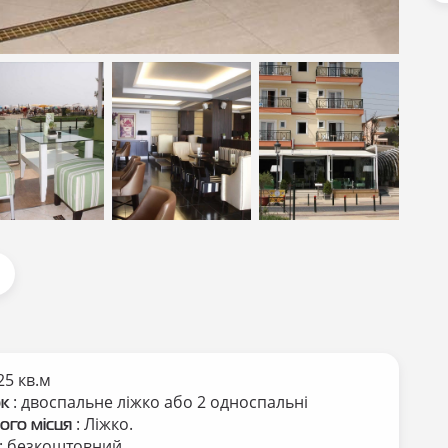
зати всі фотографії
зати всі
Показати всі
Показати всі
графії
фотографії
фотографії
25 кв.м
: двоспальне ліжко або 2 односпальні
ок
: Ліжко.
ого місця
: безкоштовний