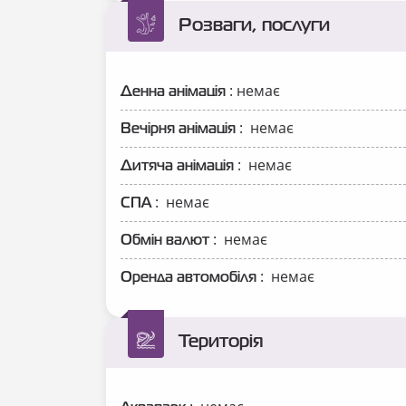
Розваги, послуги
: немає
Денна анімація
: немає
Вечірня анімація
: немає
Дитяча анімація
: немає
СПА
: немає
Обмін валют
: немає
Оренда автомобіля
Територія