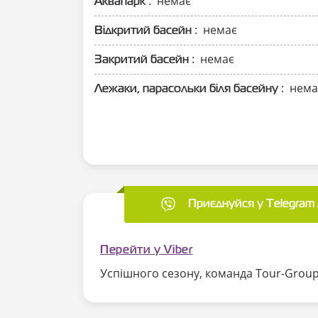
: немає
Аквапарк
: немає
Відкритий басейн
: немає
Закритий басейн
: нема
Лежаки, парасольки біля басейну
Приєднуйся у Telegram 
Перейти у Viber
Успішного сезону, команда Tour-Grou