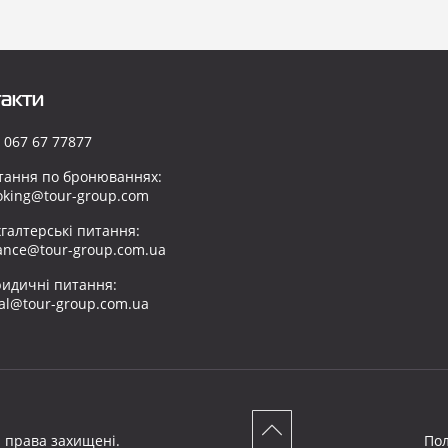
акти
 067 67 77877
тання по бронюваннях:
oking@tour-group.com
хгалтерські питання:
nance@tour-group.com.ua
идичні питання:
gal@tour-group.com.ua
і права захищені.
Пол