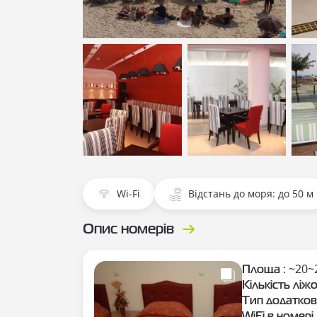
Показати всі фотографії
Пока
Показати всі
Показати всі
Пока
фотографії
фотографії
фото
Wi-Fi
Відстань до моря: до 50 м
Опис номерів
: ~20~
Площа
Кількість ліж
Тип додатков