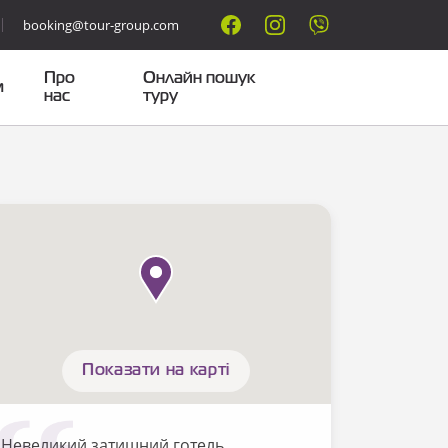
booking@tour-group.com
Про
Онлайн пошук
м
нас
туру
Показати на карті
Невеликий затишний готель