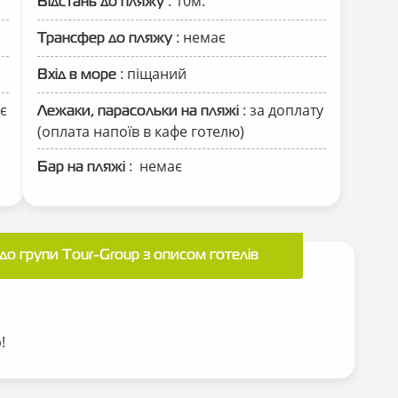
: 10м.
Відстань до пляжу
: немає
Трансфер до пляжу
: піщаний
Вхід в море
є
: за доплату
Лежаки, парасольки на пляжі
(оплата напоїв в кафе готелю)
: немає
Бар на пляжі
до групи Tour-Group з описом готелів
p!