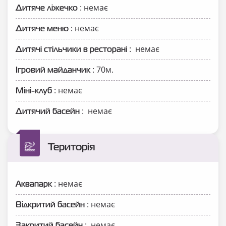
: немає
Дитяче ліжечко
: немає
Дитяче меню
: немає
Дитячі стільчики в ресторані
: 70м.
Ігровий майданчик
: немає
Міні-клуб
: немає
Дитячий басейн
Територія
: немає
Аквапарк
: немає
Відкритий басейн
: немає
Закритий басейн