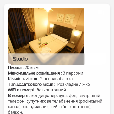
Studio
: 20 кв.м
Площа
: 3 персони
Максимальне розміщення
: 2 оспальні ліжка
Кількість ліжок
: Розкладне ліжко
Тип додаткового місця
: безкоштовний
WiFi в номері
: кондиціонер, душ, фен, внутрішній
В номері є
телефон, супутникове телебачення (російський
канал), холодильник, сейф (безкоштовно),
балкон.