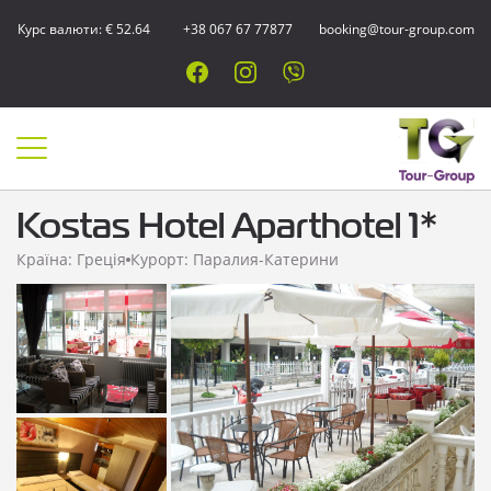
Курс валюти: € 52.64
+38 067 67 77877
booking@tour-group.com
Kostas Hotel Aparthotel 1*
Країна: Греція
Курорт: Паралия-Катерини
Показати всі
фотографії