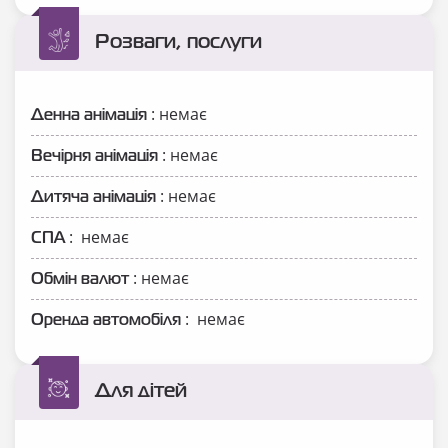
Розваги, послуги
: немає
Денна анімація
: немає
Вечірня анімація
: немає
Дитяча анімація
: немає
СПА
: немає
Обмін валют
: немає
Оренда автомобіля
Для дітей