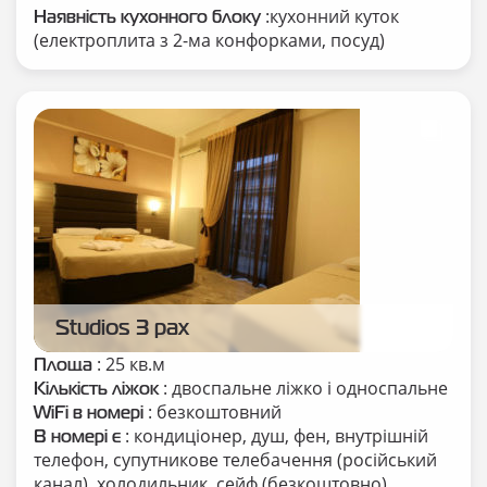
:кухонний куток
Наявність кухонного блоку
(електроплита з 2-ма конфорками, посуд)
Studios 3 pax
: 25 кв.м
Площа
: двоспальне ліжко і односпальне
Кількість ліжок
: безкоштовний
WiFi в номері
: кондиціонер, душ, фен, внутрішній
В номері є
телефон, супутникове телебачення (російський
канал), холодильник, сейф (безкоштовно),