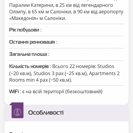
Паралии Катерини, в 25 км від легендарного
Олімпу, в 65 км м Салоніки, в 90 км від аеропорту
«Македонія» м Салоніки.
:
Рік побудови
:
Остання ренновація
:
Загальна площа
: Всього 22 номерів: Studios
Кількість номерів
(~20 кв.м), Studios 3 pax (~25 кв.м), Apartments 2
Rooms min 4 pax (~50 кв.м).
: є на всій території (безкоштовний)
WiFi
Особливості