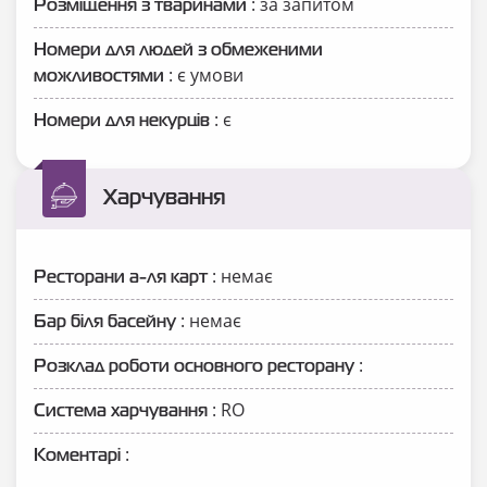
: за запитом
Розміщення з тваринами
Номери для людей з обмеженими
: є умови
можливостями
: є
Номери для некурців
Харчування
: немає
Ресторани а-ля карт
: немає
Бар біля басейну
:
Розклад роботи основного ресторану
: RO
Система харчування
:
Коментарі