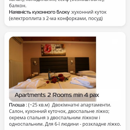
балкон.
:кухонний куток
Наявність кухонного блоку
(електроплита з 2-ма конфорками, посуд)
Apartments 2 Rooms min 4 pax
: (~25 кв.м) Двокімнатні апартаменти.
Площа
Салон, кухонний куточок, двоспальне ліжко;
окрема спальня з двоспальним ліжком і
односпальним. Для 6-ї людини - розкладне ліжко.