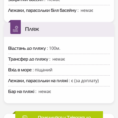
: немає
Лежаки, парасольки біля басейну
Пляж
: 100м.
Відстань до пляжу
: немає
Трансфер до пляжу
: піщаний
Вхід в море
: є (за доплату)
Лежаки, парасольки на пляжі
: немає
Бар на пляжі
Приєднуйся у Telegram до