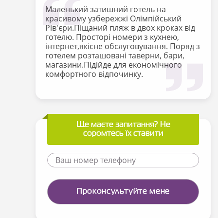
Маленький затишний готель на
красивому
узбережжі Олімпійський
Рів'єри.Піщаний пляж в двох кроках від
готелю.
Просторі
номери з кухнею,
інтернет,якісне обслуговування. Поряд з
готелем
розташовані
таверни
, бари,
магазини.Підійде для економічного
комфортного
відпочинку
.
Ще маєте запитання? Не
соромтесь їх ставити