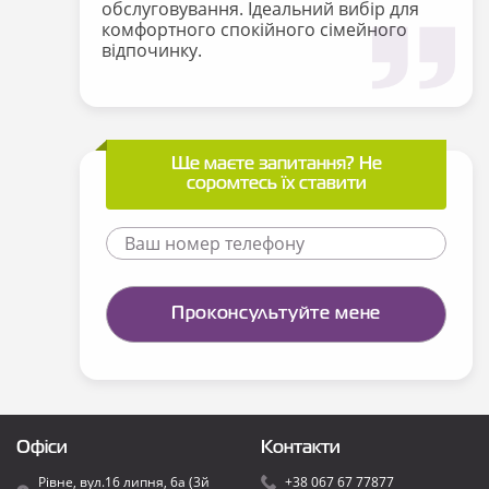
обслуговування. Ідеальний вибір для
комфортного спокійного сімейного
відпочинку.
Ще маєте запитання? Не
соромтесь їх ставити
Офіси
Контакти
Рівне, вул.16 липня, 6а (3й
+38 067 67 77877