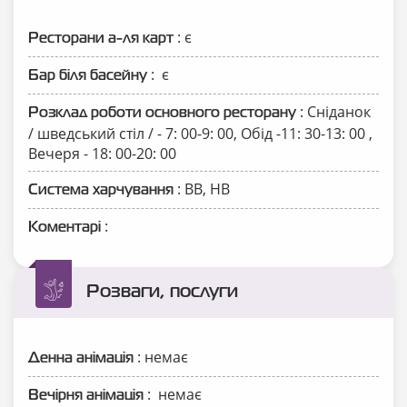
: є
Ресторани а-ля карт
: є
Бар біля басейну
: Сніданок
Розклад роботи основного ресторану
/ шведський стіл / - 7: 00-9: 00, Обід -11: 30-13: 00 ,
Вечеря - 18: 00-20: 00
: ВВ, НВ
Система харчування
:
Коментарі
Розваги, послуги
: немає
Денна анімація
: немає
Вечірня анімація