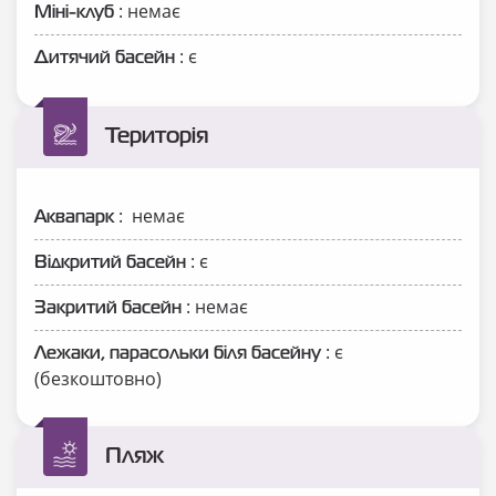
: немає
Міні-клуб
: є
Дитячий басейн
Територія
: немає
Аквапарк
: є
Відкритий басейн
: немає
Закритий басейн
: є
Лежаки, парасольки біля басейну
(безкоштовно)
Пляж