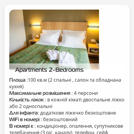
Apartments 2-Bedrooms
:100 кв.м (2 спальні , салон та обладнана
Площа
кухня)
: 4 персони
Максимальне розміщення
: в кожній кіматі двоспальне ліжко
Кількість ліжок
або 2 односпальні
: додаткове ліжечко безкоштовне
Для інфанта
: безкоштовний
WiFi в номері
: кондиціонер, опалення, супутникове
В номері є
телебачення (3 ріс. каналу), телефон, сейф