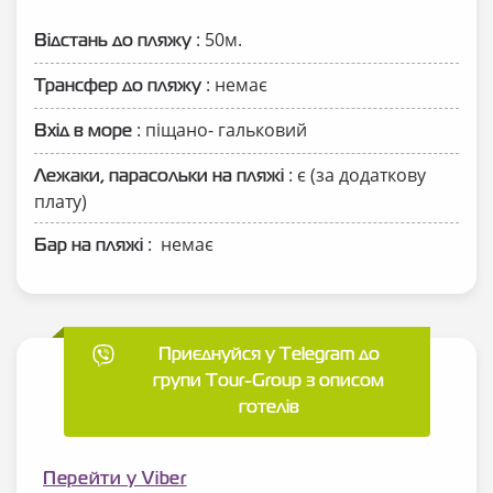
: 50м.
Відстань до пляжу
: немає
Трансфер до пляжу
: піщано- гальковий
Вхід в море
: є (за додаткову
Лежаки, парасольки на пляжі
плату)
: немає
Бар на пляжі
Приєднуйся у Telegram до
групи Tour-Group з описом
готелів
Перейти у Viber