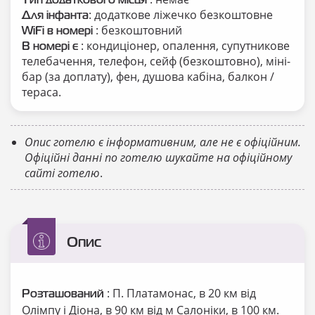
Тип додаткового місця
: додаткове ліжечко безкоштовне
Для інфанта
: безкоштовний
WiFi в номері
: кондиціонер, опалення, супутникове
В номері є
телебачення, телефон, сейф (безкоштовно), міні-
бар (за доплату), фен, душова кабіна, балкон /
тераса.
Опис готелю є інформативним, але не є офіційним.
Офіційні данні по готелю шукайте на офіційному
сайті готелю
.
Опис
: П. Платамонас, в 20 км від
Розташований
Олімпу і Діона, в 90 км від м Салоніки, в 100 км.