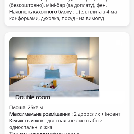
(безкоштовно), міні-бар (за доплату), фен.
: є (ел. плита з 4-ма
Наявність кухонного блоку
конфорками, духовка, посуд - на вимогу)
Double room
25кв.м
Площа:
: 2 дорослих + інфант
Максимальне розміщення
: двоспальне ліжко або 2
Кількість ліжок
односпальні ліжка
: немає