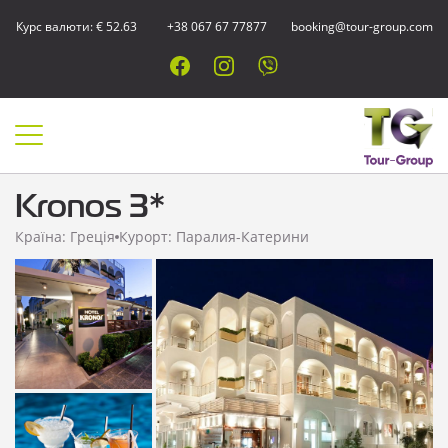
Курс валюти: € 52.63
+38 067 67 77877
booking@tour-group.com
Kronos 3*
Країна: Греція
Курорт: Паралия-Катерини
Показати всі
фотографії