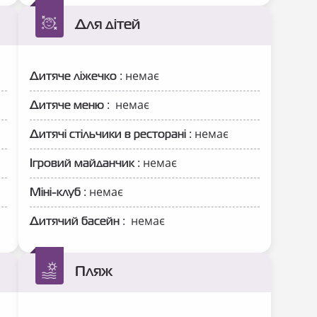
Для дітей
: немає
Дитяче ліжечко
: немає
Дитяче меню
: немає
Дитячі стільчики в ресторані
: немає
Ігровий майданчик
: немає
Міні-клуб
: немає
Дитячий басейн
Пляж