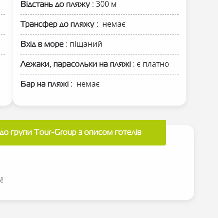
: 300 м
Відстань до пляжу
: немає
Трансфер до пляжу
: піщаний
Вхід в море
: є платно
Лежаки, парасольки на пляжі
: немає
Бар на пляжі
до групи Tour-Group з описом готелів
p!