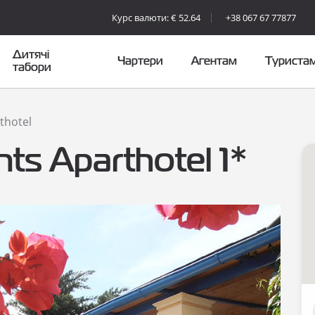
Курс валюти: € 52.64
+38 067 67 77877
Дитячі
Чартери
Агентам
Туриста
табори
thotel
ts Aparthotel 1*