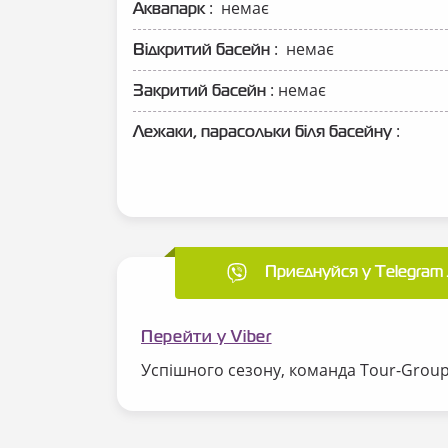
: немає
Аквапарк
: немає
Відкритий басейн
: немає
Закритий басейн
:
Лежаки, парасольки біля басейну
Приєднуйся у Telegram 
Перейти у Viber
Успішного сезону, команда Tour-Grou