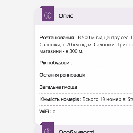
Опис
: В 500 м від центру сел. 
Розташований
Салоніки, в 70 км від м. Салоніки. Трипо
магазини - в 300 м.
:
Рік побудови
:
Остання ренновація
:
Загальна площа
: Всього 19 номерів: St
Кількість номерів
: є
WiFi
Особливості