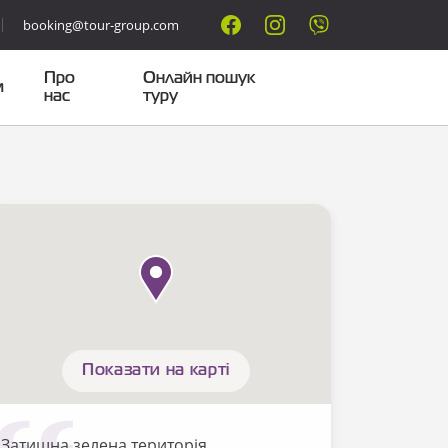
booking@tour-group.com
Про
Онлайн пошук
м
нас
туру
Показати на карті
Затишна зелена територія,