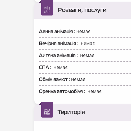
Розваги, послуги
: немає
Денна анімація
: немає
Вечірня анімація
: немає
Дитяча анімація
: немає
СПА
: немає
Обмін валют
: немає
Оренда автомобіля
Територія