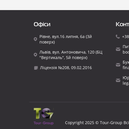
Офіси
Конт
Рівне, вул.16 липня, 6а (3й
+38
поверх)
Пи
Львів, вул. Антоновича, 120 (БЦ
bo
"Вертикаль", 5й поверх)
Бу
Ліцензія №208, 09.02.2016
fi
Юр
le
Copyright 2025 © Tour-Group Вс