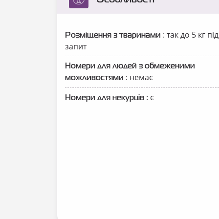
: так до 5 кг під
Розміщення з тваринами
запит
Номери для людей з обмеженими
: немає
можливостями
: є
Номери для некурців