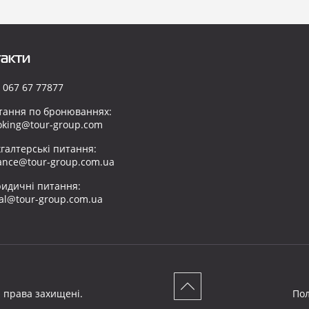
акти
 067 67 77877
тання по бронюваннях:
oking@tour-group.com
хгалтерські питання:
nance@tour-group.com.ua
идичні питання:
gal@tour-group.com.ua
і права захищені.
Пол