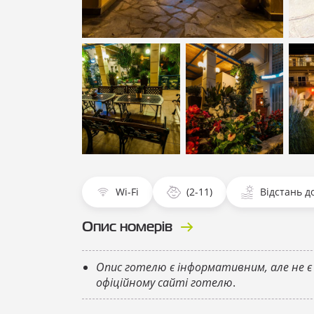
Показати всі фотографії
Пока
Показати всі
Показати всі
Пока
фотографії
фотографії
фото
Wi-Fi
(2-11)
Відстань до
Опис номерів
Опис готелю є інформативним, але не є
офіційному сайті готелю
.