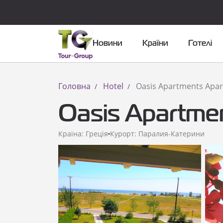
Новини
Країни
Готелі
Головна
Hotel
Oasis Apartments Apar
Oasis Apartmen
Країна: Греція
Курорт: Паралия-Катерини