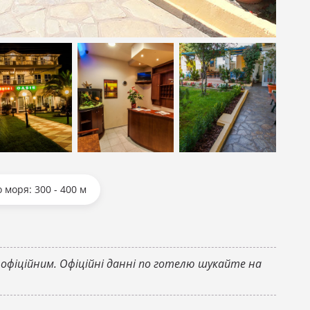
зати всі фотографії
зати всі
Показати всі
Показати всі
графії
фотографії
фотографії
 моря: 300 - 400 м
 офіційним. Офіційні данні по готелю шукайте на