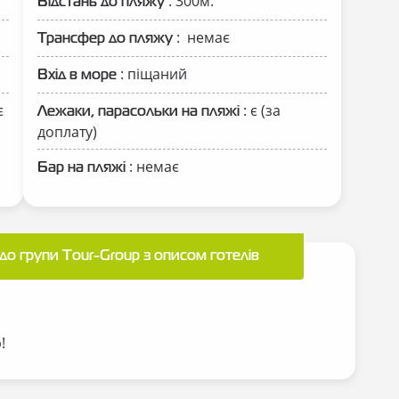
: 300м.
Відстань до пляжу
: немає
Трансфер до пляжу
: піщаний
Вхід в море
є
: є (за
Лежаки, парасольки на пляжі
доплату)
: немає
Бар на пляжі
до групи Tour-Group з описом готелів
p!