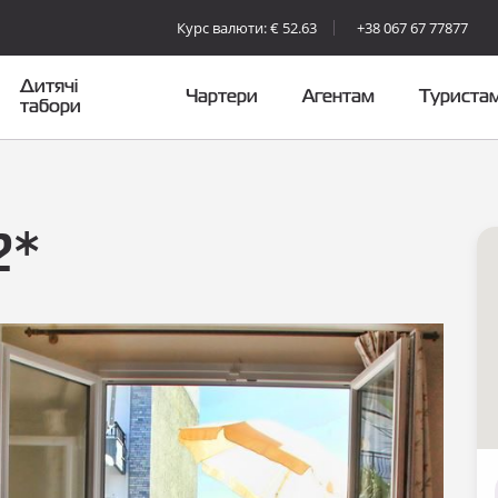
Курс валюти: € 52.63
+38 067 67 77877
Дитячі
Чартери
Агентам
Туриста
табори
2*