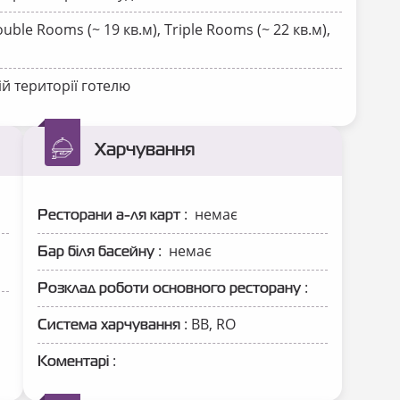
uble Rooms (~ 19 кв.м), Triple Rooms (~ 22 кв.м),
ій території готелю
Харчування
: немає
Ресторани а-ля карт
: немає
Бар біля басейну
:
Розклад роботи основного ресторану
: ВВ, RO
Система харчування
:
Коментарі