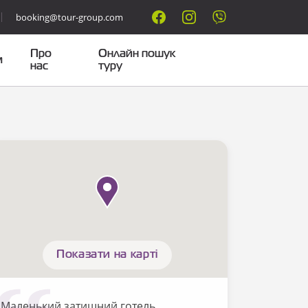
booking@tour-group.com
Про
Онлайн пошук
м
нас
туру
Показати на карті
Маленький затишний готель.