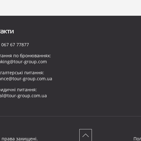
акти
 067 67 77877
тання по бронюваннях:
oking@tour-group.com
хгалтерські питання:
nance@tour-group.com.ua
идичні питання:
gal@tour-group.com.ua
і права захищені.
Пол