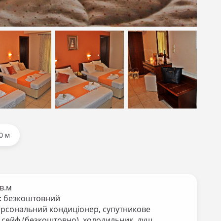
зати всі фотографії
зати всі
Показати всі
Показати всі
графії
фотографії
фотографії
0 м
кв.м
: безкоштовний
ерсональний кондиціонер, супутникове
 сейф (безкоштовно), холодильник, душ,