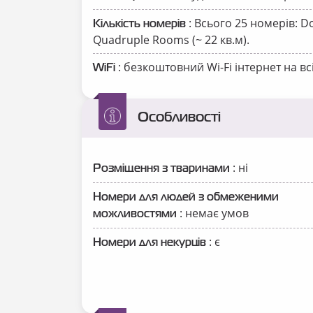
: Всього 25 номерів: Do
Кількість номерів
Quadruple Rooms (~ 22 кв.м).
: безкоштовний Wi-Fi інтернет на вс
WiFi
Особливості
: ні
Розміщення з тваринами
Номери для людей з обмеженими
: немає умов
можливостями
: є
Номери для некурців