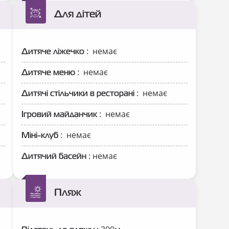
Для дітей
: немає
Дитяче ліжечко
: немає
Дитяче меню
: немає
Дитячі стільчики в ресторані
: немає
Ігровий майданчик
: немає
Міні-клуб
: немає
Дитячий басейн
Пляж