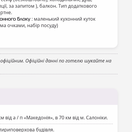
ції, за запитом ), балкон. Тип додаткового
артне.
: маленький кухонний куток
хонного блоку
2-ма очками, набір посуду)
 офіційним. Офіційні данні по готелю шукайте на
м від а / п «Македонія», в 70 км від м. Салоніки.
тириповерхова будівля
.