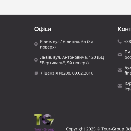
Офіси
Конт
Рівне, вул.16 липня, 6а (3й
+38
поверх)
Пи
Львів, вул. Антоновича, 120 (БЦ
bo
"Вертикаль", 5й поверх)
Бу
Ліцензія №208, 09.02.2016
fi
Юр
le
Copyright 2025 © Tour-Group Вс