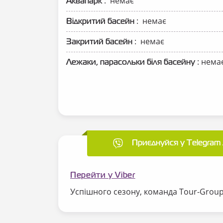
: немає
Аквапарк
: немає
Відкритий басейн
: немає
Закритий басейн
: нема
Лежаки, парасольки біля басейну
Приєднуйся у Telegram 
Перейти у Viber
Успішного сезону, команда Tour-Grou