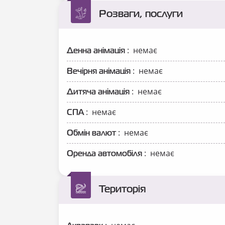
Розваги, послуги
: немає
Денна анімація
: немає
Вечірня анімація
: немає
Дитяча анімація
: немає
СПА
: немає
Обмін валют
: немає
Оренда автомобіля
Територія