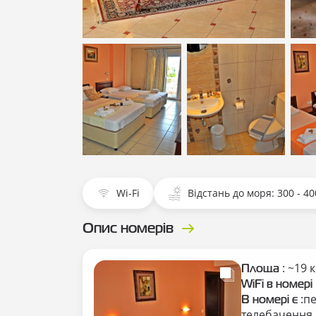
Показати всі фотографії
Пока
Показати всі
Показати всі
Пока
фотографії
фотографії
фото
Wi-Fi
Відстань до моря: 300 - 40
Опис номерів
: ~19 
Площа
WiFi в номері
:п
В номері є
телебачення,