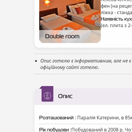
фен (на рецеп
ліжка - станд
Наявність ку
(ел. плита з 
Double room
Опис готелю є інформативним, але не є
офіційному сайті готелю
.
Опис
: Паралія Катерини, в 85к
Розташований
:
Побудований
в 2008 р.
Чо
Рік побудови