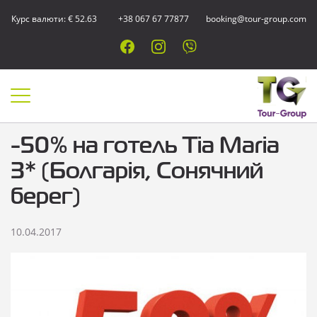
Курс валюти: € 52.63
+38 067 67 77877
booking@tour-group.com
-50% на готель Tia Maria
3* (Болгарія, Сонячний
берег)
10.04.2017