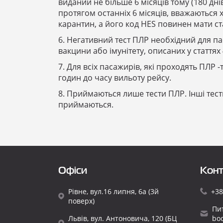
виданий не більше 6 місяців тому (180 днів
протягом останніх 6 місяців, вважаються
карантин, а його код HES повинен мати ст
6. Негативний тест ПЛР необхідний для па
вакцини або імунітету, описаних у статтях 4
7. Для всіх пасажирів, які проходять ПЛР 
годин до часу вильоту рейсу.
8. Приймаються лише тести ПЛР. Інші тести
приймаються.
Офіси
Конт
Рівне, вул.16 липня, 6а (3й
+38
поверх)
Пи
Львів, вул. Антоновича, 120 (БЦ
bo