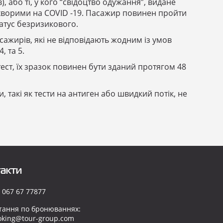
), або ті, у кого “свідоцтво одужання”, видане
 хворими на COVID -19. Пасажир повинен пройти
атус безризикового.
сажирів, які не відповідають жодним із умов
, та 5.
-тест, їх зразок повинен бути зданий протягом 48
, такі як тести на антиген або швидкий потік, не
акти
 067 67 77877
тання по бронюваннях:
oking@tour-group.com