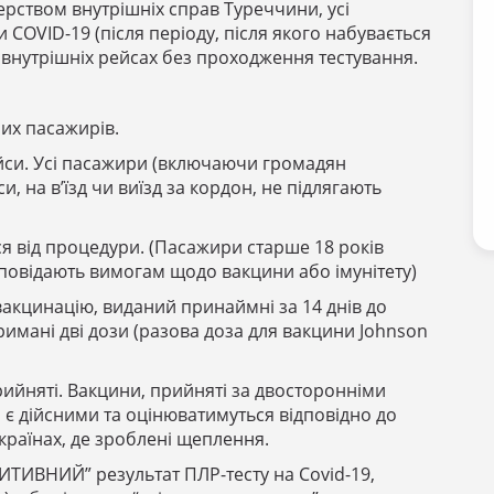
ерством внутрішніх справ Туреччини, усі
 COVID-19 (після періоду, після якого набувається
 внутрішніх рейсах без проходження тестування.
их пасажирів.
йси. Усі пасажири (включаючи громадян
, на в’їзд чи виїзд за кордон, не підлягають
ся від процедури. (Пасажири старше 18 років
дповідають вимогам щодо вакцини або імунітету)
вакцинацію, виданий принаймні за 14 днів до
тримані дві дози (разова доза для вакцини Johnson
рийняті. Вакцини, прийняті за двосторонніми
 є дійсними та оцінюватимуться відповідно до
 країнах, де зроблені щеплення.
ЗИТИВНИЙ” результат ПЛР-тесту на Covid-19,