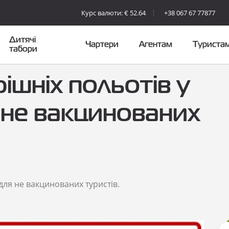
Курс валюти: € 52.64
+38 067 67 77877
Дитячі
Чартери
Агентам
Туриста
табори
ішніх польотів у
 не вакцинованих
для не вакцинованих туристів.