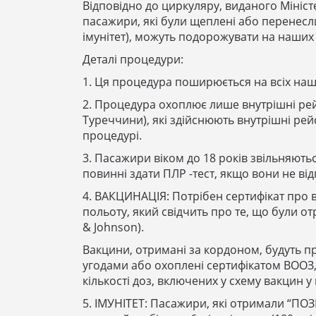
Відповідно до циркуляру, виданого Мініст
пасажири, які були щеплені або перенесли
імунітет), можуть подорожувати на наших
Деталі процедури:
1. Ця процедура поширюється на всіх наш
2. Процедура охоплює лише внутрішні ре
Туреччини), які здійснюють внутрішні рейси
процедурі.
3. Пасажири віком до 18 років звільняють
повинні здати ПЛР -тест, якщо вони не ві
4. ВАКЦИНАЦІЯ: Потрібен сертифікат про 
польоту, який свідчить про те, що були о
& Johnson).
Вакцини, отримані за кордоном, будуть п
угодами або охоплені сертифікатом ВООЗ,
кількості доз, включених у схему вакцин у
5. ІМУНІТЕТ: Пасажири, які отримали “ПО