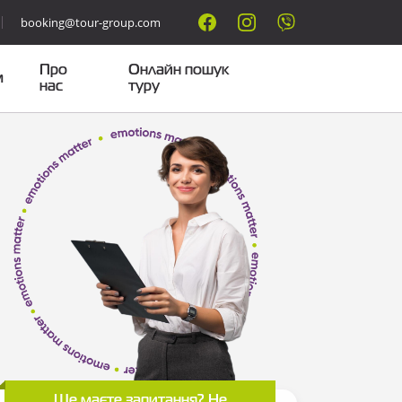
booking@tour-group.com
Про
Онлайн пошук
м
нас
туру
Ще маєте запитання? Не