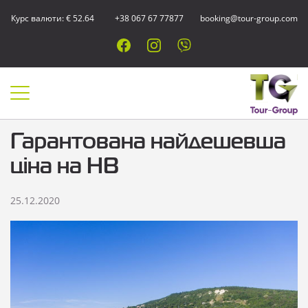
Курс валюти: € 52.64
+38 067 67 77877
booking@tour-group.com
Гарантована найдешевша
ціна на НВ
25.12.2020