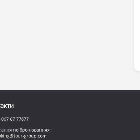
акти
 067 67 77877
тання по бронюваннях:
oking@tour-group.com