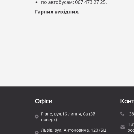
по автобусам: 067 473 27 25.
Гарних вихідних.
Офіси
Конт
Рівне, вул.16 липня, 6а (3й
+38
поверх)
Пи
Львів, вул. Антоновича, 120 (БЦ
bo