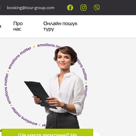
booking@tour-group.com
Про
Онлайн пошук
м
нас
туру
Ще маєте запитання? Не