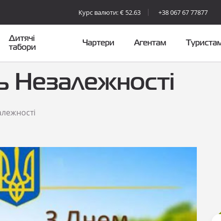
Курс валюти: € 52.63
+38 067 67 77877
Дитячі
Чартери
Агентам
Туриста
табори
ь Незалежності
алежності