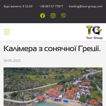
Курс валюти: € 52.63
+38 067 67 77877
booking@tour-group.com
Калімера з сонячної Греції.
30.05.2022