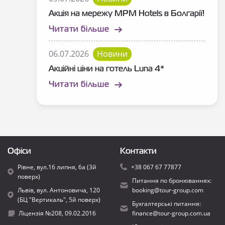
Акція на мережу MPM Hotels в Болгарії!
Читати більше
06.07.2026
Новини
Акційні ціни на готель Luna 4*
Читати більше
Офіси
Контакти
Рівне, вул.16 липня, 6а (3й
+38 067 67 77877
поверх)
Питання по бронюваннях:
Львів, вул. Антоновича, 120
booking@tour-group.com
(БЦ "Вертикаль", 5й поверх)
Бухгалтерські питання:
Ліцензія №208, 09.02.2016
finance@tour-group.com.ua