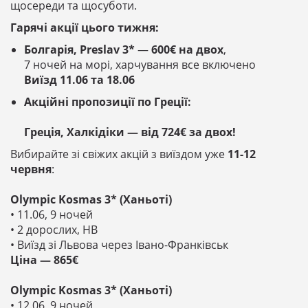
щосереди та щосуботи.
Гарячі акції цього тижня:
Болгарія, Preslav 3*
—
600€ на двох
,
7 ночей на морі, харчування все включено
Виїзд 11.06 та 18.06
Акційні пропозиції по Греції:
Греція, Халкідіки — від 724€ за двох!
Вибирайте зі свіжих акцій з виїздом уже
11-12
червня
:
Olympic Kosmas 3* (Ханьоті)
• 11.06, 9 ночей
• 2 дорослих, HB
• Виїзд зі Львова через Івано-Франківськ
Ціна — 865€
Olympic Kosmas 3* (Ханьоті)
• 12.06, 9 ночей