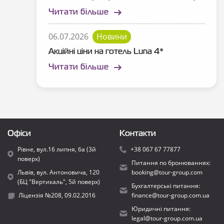
Читати більше
06.07.2026
Новини
Акційні ціни на готель Luna 4*
Читати більше
Офіси
Контакти
Рівне, вул.16 липня, 6а (3й
+38 067 67 77877
поверх)
Питання по бронюваннях:
Львів, вул. Антоновича, 120
booking@tour-group.com
(БЦ "Вертикаль", 5й поверх)
Бухгалтерські питання:
Ліцензія №208, 09.02.2016
finance@tour-group.com.ua
Юридичні питання:
legal@tour-group.com.ua