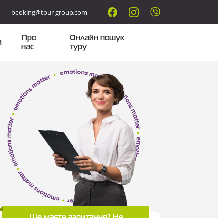
booking@tour-group.com
Про
Онлайн пошук
м
нас
туру
Ще маєте запитання? Не