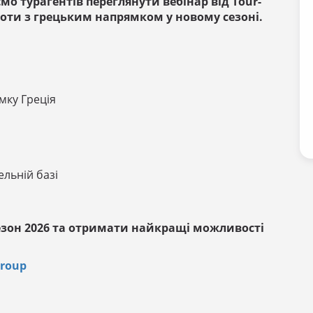
о турагентів переглянути вебінар від Tour-
оти з грецьким напрямком у новому сезоні.
мку Греція
ельній базі
сезон 2026 та отримати найкращі можливості
Group