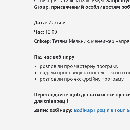
як використати їх на максимум.
Запрошуєм
Group, присвячений особливостям роб
Дата:
22 січня
Час:
12:00
Спікер:
Тетяна Мельник, менеджер напря
Під час вебінару:
розповіли про чартерну програму
надали пропозиції та оновлення по гот
розповіли про екскурсійну програму
Переглядайте щоб дізнатися все про 
для співпраці!
Запис вебінару:
Вебінар Греція з Tour-