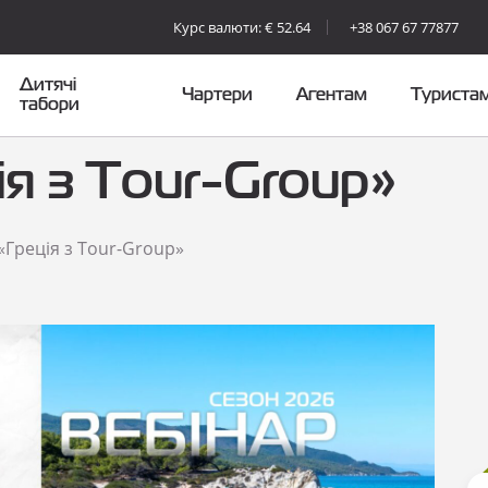
Курс валюти: € 52.64
+38 067 67 77877
Дитячі
Чартери
Агентам
Туриста
табори
ія з Tour-Group»
«Греція з Tour-Group»