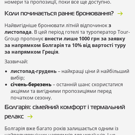
номери та пропозиції, поки все ще доступно.
Коли починається раннє бронювання?
Найвигідніше бронювати літній відпочинок
з
листопада
. В цей період готелі та туроператор Tour-
Group пропонує
внести лише
1000 грн за заявку
за напрямком Болгарія та 10% від вартості туру
за напрямком Греція
.
Зазвичай:
листопад-грудень
– найкращі ціни й найбільший
вибір;
січень-березень
– останній шанс скористатися
акціями та вигідними пропозиціями перед
початком сезону.
Болгарія: сімейний комфорт і термальний
релакс
Болгарія вже багато років залишається одним із
найпопулярніших напрямків для українців. І не