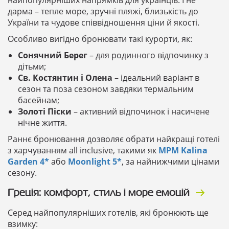
дарма – тепле море, зручні пляжі, близькість до
України та чудове співвідношення ціни й якості.
Особливо вигідно бронювати такі курорти, як:
Сонячний Берег
– для родинного відпочинку з
дітьми;
Св. Костянтин і Олена
– ідеальний варіант в
сезон та поза сезоном завдяки термальним
басейнам;
Золоті Піски
– активний відпочинок і насичене
нічне життя.
Раннє бронювання дозволяє обрати найкращі готелі
з харчуванням
all inclusive
, такими як
MPM Kalina
Garden 4
*
або
Moonlight 5
*
, за найнижчими цінами
сезону.
Греція: комфорт, стиль і море емоцій
Серед найпопулярніших готелів, які бронюють ще
взимку: