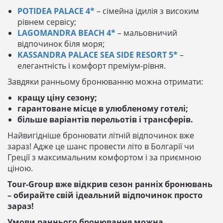
POTIDEA PALACE 4*
– сімейна ідилія з високим
рівнем сервісу;
LAGOMANDRA BEACH 4*
– мальовничий
відпочинок біля моря;
KASSANDRA PALACE SEA SIDE RESORT 5*
–
елегантність і комфорт преміум-рівня.
Завдяки ранньому бронюванню можна отримати:
кращу ціну сезону;
гарантоване місце в улюбленому готелі;
більше варіантів перельотів і трансферів.
Найвигідніше бронювати літній відпочинок вже
зараз! Адже це шанс провести літо в Болгарії чи
Греції з максимальним комфортом і за приємною
ціною.
Tour-Group вже відкрив сезон ранніх бронювань
– обирайте свій ідеальний відпочинок просто
зараз!
Умови раннього бронювання можна