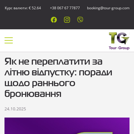
Курс валюти: € 52.64
+38 067 67 77877
booking@tour-group.com
Як не переплатити за
літню відпустку: поради
щодо раннього
бронювання
24.10.2025