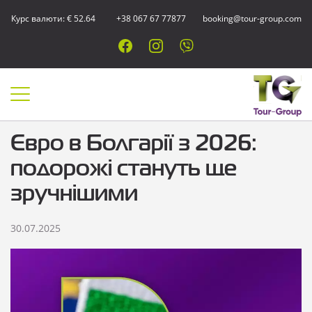
Курс валюти: € 52.64
+38 067 67 77877
booking@tour-group.com
Євро в Болгарії з 2026:
подорожі стануть ще
зручнішими
30.07.2025