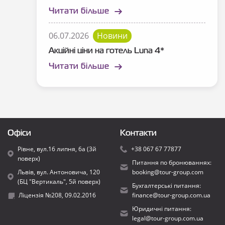
Читати більше
06.07.2026
Новини
Акційні ціни на готель Luna 4*
Читати більше
Офіси
Контакти
Рівне, вул.16 липня, 6а (3й
+38 067 67 77877
поверх)
Питання по бронюваннях:
Львів, вул. Антоновича, 120
booking@tour-group.com
(БЦ "Вертикаль", 5й поверх)
Бухгалтерські питання:
Ліцензія №208, 09.02.2016
finance@tour-group.com.ua
Юридичні питання:
legal@tour-group.com.ua