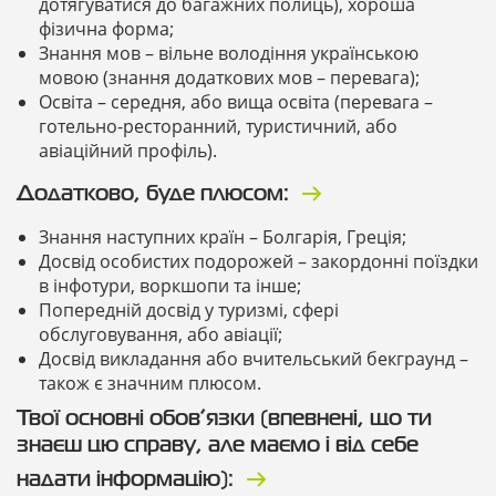
дотягуватися до багажних полиць), хороша
фізична форма;
Знання мов – вільне володіння українською
мовою (знання додаткових мов – перевага);
Освіта – середня, або вища освіта (перевага –
готельно-ресторанний, туристичний, або
авіаційний профіль).
Додатково, буде плюсом:
Знання наступних країн – Болгарія, Греція;
Досвід особистих подорожей – закордонні поїздки
в інфотури, воркшопи та інше;
Попередній досвід у туризмі, сфері
обслуговування, або авіації;
Досвід викладання або вчительський бекграунд –
також є значним плюсом.
Твої основні обов’язки (впевнені, що ти
знаєш цю справу, але маємо і від себе
надати інформацію):