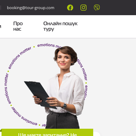
booking@tour-group.com
Про
Онлайн пошук
м
нас
туру
Ще маєте запитання? Не