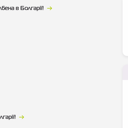
бена в Болгарії!
гарії!