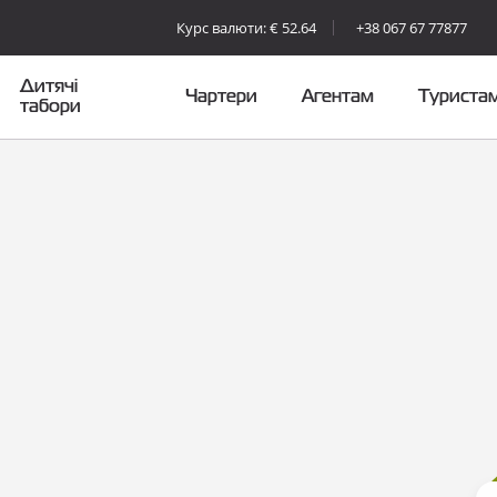
Курс валюти: € 52.64
+38 067 67 77877
Дитячі
Чартери
Агентам
Туриста
табори